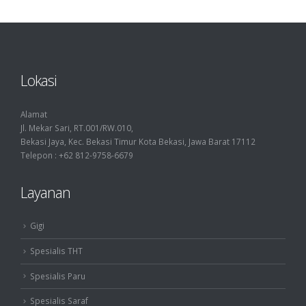
Lokasi
Alamat
Jl. Mekar Sari, RT.001/RW.010,
Bekasi Jaya, Kec. Bekasi Timur Kota Bekasi, Jawa Barat 17112
Telepon : +62 812-9758-6679
Layanan
Gigi
Spesialis THT
Spesialis Paru
Spesialis Saraf