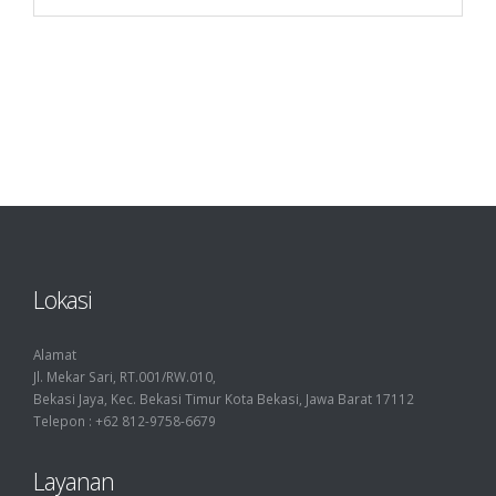
Lokasi
Alamat
Jl. Mekar Sari, RT.001/RW.010,
Bekasi Jaya, Kec. Bekasi Timur Kota Bekasi, Jawa Barat 17112
Telepon : +62 812-9758-6679
Layanan