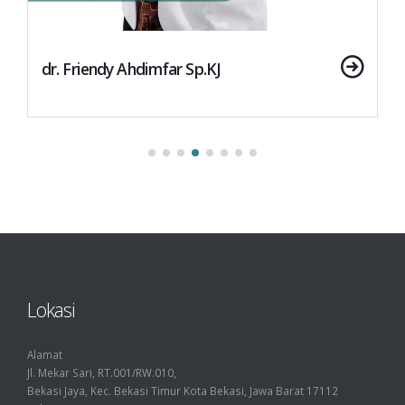
dr. Friendy Ahdimfar Sp.KJ
Lokasi
Alamat
Jl. Mekar Sari, RT.001/RW.010,
Bekasi Jaya, Kec. Bekasi Timur Kota Bekasi, Jawa Barat 17112