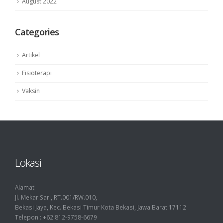
August 2022
Categories
Artikel
Fisioterapi
Vaksin
Lokasi
Alamat
Jl. Mekar Sari, RT.001/RW.010,
Bekasi Jaya, Kec. Bekasi Timur Kota Bekasi, Jawa Barat 17112
Telepon : +62 812-9758-6679