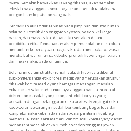
nyata. Semakin banyak kasus yang dibahas, akan semakin
jelaslah bagi anggota komite bagaimana bentuk tatalaksana
pengambilan keputusan yang baik.
Pendidikan etika tidak tebatas pada pimpinan dan staf rumah
sakit saja. Pemilik dan anggota yayasan, pasien, keluarga
pasien, dan masyarakat dapat diikutsertakan dalam
pendidikan etika. Pemahaman akan permasalahan etika akan
menambah kepercayaan masyarakat dan membuka wawasan
mereka bahwa rumah sakit bekerja untuk kepentingan pasien
dan masyarakat pada umumnya.
Selama ini dalam struktur rumah sakit di Indonesia dikenal
subkomite/panitia etik profesi medik yang merupakan struktur
dibawah komite medik yang bertugas menangani masalah
etika rumah sakit. Pada umumnya anggota panitia ini adalah
dokter dan masalah yang ditangani lebih banyak yang
berkaitan dengan pelanggaran etika profesi. Mengingat etika
kedokteran sekarang ini sudah berkembang begitu luas dan
kompleks maka keberadaan dan posisi panitia ini tidak lagi
memadai. Rumah sakit memerlukan tim atau komite yang dapat
menangani masalah etika rumah sakit dan tanggung jawab
langsung kepada direksi. Komite memberikan saran di bidang