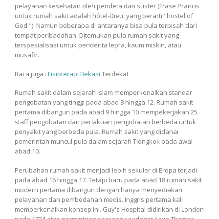
pelayanan kesehatan oleh pendeta dan suster (Frase Prancis
untuk rumah sakit adalah hôtel-Dieu, yang berarti "hostel of
God."). Namun beberapa di antaranya bisa pula terpisah dari
tempat peribadahan. Ditemukan pula rumah sakit yang
terspesialisasi untuk penderita lepra, kaum miskin, atau
musafir.
Baca juga :
Fisioterapi Bekasi
Terdekat
Rumah sakit dalam sejarah Islam memperkenalkan standar
pengobatan yang tinggi pada abad 8 hingga 12. Rumah sakit
pertama dibangun pada abad 9 hingga 10 mempekerjakan 25
staff pengobatan dan perlakuan pengobatan berbeda untuk
penyakit yang berbeda pula. Rumah sakit yang didanai
pemerintah muncul pula dalam sejarah Tiongkok pada awal
abad 10.
Perubahan rumah sakit menjadi lebih sekuler di Eropa terjadi
pada abad 16 hingga 17. Tetapi baru pada abad 18 rumah sakit
modern pertama dibangun dengan hanya menyediakan
pelayanan dan pembedahan medis. Inggris pertama kali
memperkenalkan konsep ini. Guy's Hospital didirikan di London
pada 1724 atas permintaan seorang saudagar kaya Thomas