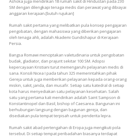
Ashoka juga mendirikan 18 rumah sakit di Hindustan pada 230
SM dengan dilengkapi tenaga medis dan perawat yang dibiayai
anggaran kerajaan.[butuh rujukan]
Rumah sakit pertama yang melibatkan pula konsep pengajaran
pengobatan, dengan mahasiswa yang diberikan pengajaran
oleh tenaga ahli, adalah Akademi Gundishapur di Kerajaan
Persia.
Bangsa Romawi menciptakan valetudinaria untuk pengobatan
budak, gladiator, dan prajurit sekitar 100 SM. Adopsi
kepercayaan Kristiani turut memengaruhi pelayanan medis di
sana. Konsili Nicea I pada tahun 325 memerintahkan pihak
Gereja untuk juga memberikan pelayanan kepada orang-orang
miskin, sakit, janda, dan musafir. Setiap satu katedral di setiap
kota harus menyediakan satu pelayanan kesehatan. Salah
satu yang pertama kali mendirikan adalah Saint Sampson di
Konstantinopel dan Basil, bishop of Caesarea. Bangunan ini
berhubungan langsung dengan bagunan gereja, dan
disediakan pula tempat terpisah untuk penderita lepra.
Rumah sakit abad pertengahan di Eropa juga mengikuti pola
tersebut. Di setiap tempat peribadahan biasanya terdapat