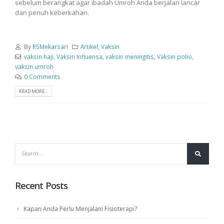
sebelum berangkat agar ibadah Umroh Anda berjalan lancar
dan penuh keberkahan.
By
RSMekarsari
Artikel
,
Vaksin
vaksin haji
,
Vaksin Influensa
,
vaksin meningitis
,
Vaksin polio
,
vaksin umroh
0 Comments
READ MORE...
Recent Posts
Kapan Anda Perlu Menjalani Fisioterapi?